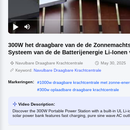
300W het draagbare van de de Zonnemachts
Systeem van de de Batterijenergie Li-Ione
Navulbare Draagbare Krachtcentrale
May 30, 2025
Keyword:
Navulbare Draagbare Krachtcentrale
Markeringen:
#
1000w draagbare krachtcentrale met zonne-ener
#
300w oplaadbare draagbare krachtcentrale
Video Description:
Discover the 300W Portable Power Station with a built-in UL Li-
solar power bank features fast charging, pure sine wave AC outlet