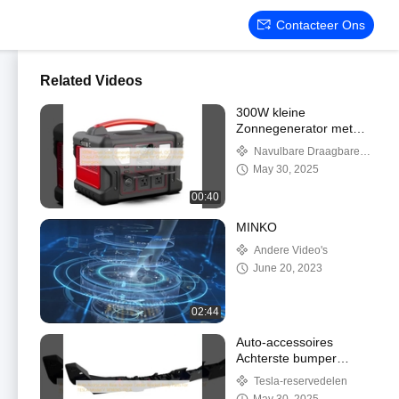
Contacteer Ons
Related Videos
300W kleine
Zonnegenerator met
Zonnepaneel, van de de
Navulbare Draagbare
Output Draagbare Lader
Krachtcentrale
May 30, 2025
van QC3.0 USB de
Machtsbank voor
00:40
Openluchthuisnoodsituatie
MINKO
Andere Video's
June 20, 2023
02:44
Auto-accessoires
Achterste bumper
Centrum beugel
Tesla-reservedelen
lichaamsdelen Voor