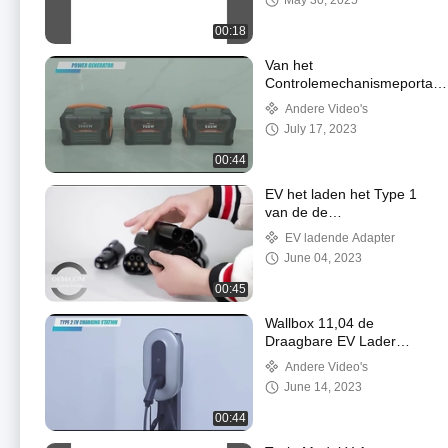
May 30, 2025
TESLA Model Y
1494045-00-A
00:18
Van het
Controlemechanismeportabl
power station van MPPT
Andere Video's
Zonne van de het
July 17, 2023
Lithiumbatterij Reserve de
Outputvoltage 110V 220V
00:44
EV het laden het Type 1
van de de
Ladersschakelaar van
EV ladende Adapter
het Adapter32a 22KW
June 04, 2023
Elektrische voertuig aan
het Laden van Type2
00:45
EV Adapter
Wallbox 11,04 de
Draagbare EV Lader
van kW Type2, Type - 2
Andere Video's
16A 3 de Auto van
June 14, 2023
Fasewallbox Elektrische
het Laden Post
00:44