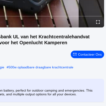
bank UL van het Krachtcentralehandvat
n voor het Openlucht Kamperen
Contacteer Ons
gie
#
500w oplaadbare draagbare krachtcentrale
ion battery, perfect for outdoor camping and emergencies. This
s, and multiple output options for all your devices.