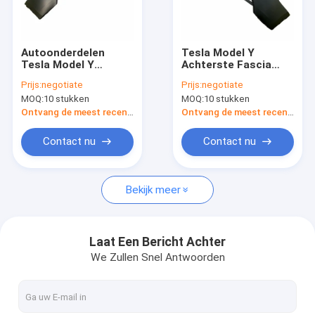
Ongeveer ons
Fabrieksreis
Autoonderdelen
Tesla Model Y
Tesla Model Y
Achterste Fascia
Kwaliteitscontrole
Achterste bumper
1493735-S0-A
Prijs:
negotiate
Prijs:
negotiate
Bumper Bumper
Versterking Bar Body
MOQ:
10 stukken
MOQ:
10 stukken
Assembly 1493735-
Kits 2021 Achterste
Verzoek om een Citaat
S0-A
Bumper
Ontvang de meest recente Prijs
Ontvang de meest recente Prijs
Contact nu
Contact nu
ev autolader
Bekijk meer
draagbare evlader
EV ladende Stapel
Laat Een Bericht Achter
We Zullen Snel Antwoorden
Tesla-reservedelen
Wallboxev Lader