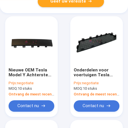
Geef uw vereiste
Nieuwe OEM Tesla
Onderdelen voor
Model Y Achterste
voertuigen Tesla
onderste bumper
Model Y Achterste
Prijs:
negotiate
Prijs:
negotiate
trekknop 1494009-
onderste bumper
MOQ:
10 stuks
MOQ:
10 stuks
00-A voor 2020 2021
trekknop aanhangkap
2022 Tesla Model Y
dekselplaat 1494009-
Ontvang de meest recente Prijs
Ontvang de meest recente Prijs
00-A
Contact nu
Contact nu