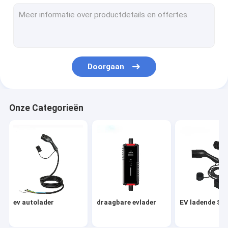
Type 1 het Laden Post
ev oplaadkabel
EV ladersadapter
Doorgaan
Tesla oplaadadapter
Navulbare Draagbare Krachtcentrale
Onze Categorieën
AC ev lader
EV snelle Lader
ev autolader
draagbare evlader
EV ladende Sta