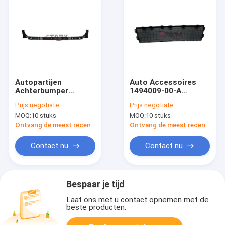
Autopartijen
Auto Accessoires
Achterbumper
1494009-00-A
Middenbeugel, Beugel
Achterste bumper
Prijs:
negotiate
Prijs:
negotiate
Achter Centrum
Onderkaak Kleine
MOQ:
10 stuks
MOQ:
10 stuks
Assemblage Voor
dekmantel Voor
Tesla Model Y
Tesla Model Y 2022
Ontvang de meest recente Prijs
Ontvang de meest recente Prijs
1494045-00-A
Contact nu
Contact nu
Bespaar je tijd
Laat ons met u contact opnemen met de
beste producten.