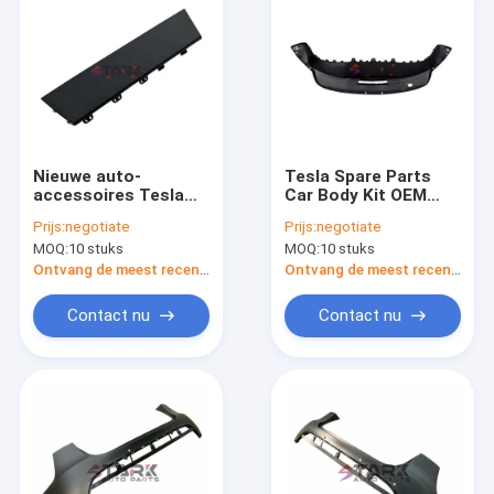
Nieuwe auto-
Tesla Spare Parts
accessoires Tesla
Car Body Kit OEM
Model Y 2020-2022
1494006-00-A Model
Prijs:
negotiate
Prijs:
negotiate
Achterste bumper
Y Achterste bumper
MOQ:
10 stuks
MOQ:
10 stuks
sleepknop hoes
onderste fascia
1494009-00-A
Ontvang de meest recente Prijs
Ontvang de meest recente Prijs
Contact nu
Contact nu
Huis
Producten
Video's