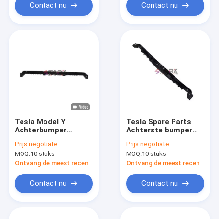
Contact nu
Contact nu
Tesla Model Y
Tesla Spare Parts
Achterbumper
Achterste bumper
Centrum Mount
Centrum
Prijs:
negotiate
Prijs:
negotiate
Steunbeugel Voor
Steunbeugel Voor
MOQ:
10 stuks
MOQ:
10 stuks
Tesla Model Y
TESLA Model Y
1494045-00-A
1494045-00-A
Ontvang de meest recente Prijs
Ontvang de meest recente Prijs
Contact nu
Contact nu