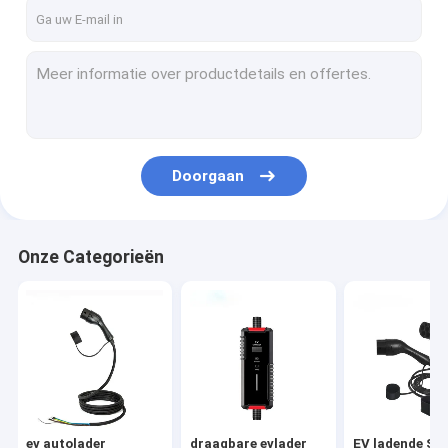
Ongeveer ons
Fabrieksreis
Kwaliteitscontrole
Verzoek om een Citaat
Doorgaan
ev autolader
Onze Categorieën
draagbare evlader
EV ladende Stapel
Tesla-reservedelen
Wallboxev Lader
ev autolader
draagbare evlader
EV ladende Sta