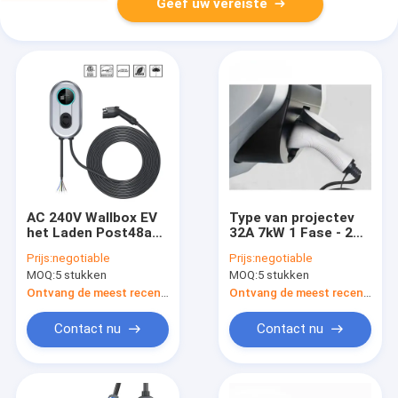
Geef uw vereiste
AC 240V Wallbox EV
Type van projectev
het Laden Post48a
32A 7kW 1 Fase - 2
Niveau 2 de Lader
aan Type - 2 EV Auto
Prijs:
negotiable
Prijs:
negotiable
van de Elektrisch
het Laden Kabel 5m
MOQ:
5 stukken
MOQ:
5 stukken
voertuigev Auto 1M
Hard-Wired
Ontvang de meest recente Prijs
Ontvang de meest recente Prijs
Contact nu
Contact nu