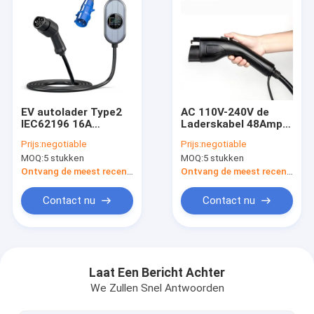
EV autolader Type2
AC 110V-240V de
IEC62196 16A
Laderskabel 48Amp,
Draagbare EV het
het Laden van 11kW
Prijs:
negotiable
Prijs:
negotiable
Laden Post AC 250V
EV Kabeltype 1 van
MOQ:
5 stukken
MOQ:
5 stukken
de Elektrisch
voertuigauto
Ontvang de meest recente Prijs
Ontvang de meest recente Prijs
Contact nu
Contact nu
Huis
Producten
Laat Een Bericht Achter
We Zullen Snel Antwoorden
Video's