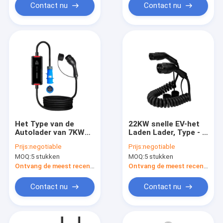
Contact nu
Contact nu
Het Type van de
22KW snelle EV-het
Autolader van 7KW
Laden Lader, Type - 2
EV - 2 New Energy
aan de Auto van
Prijs:
negotiable
Prijs:
negotiable
Voertuig het Laden
Type2 Elektrische
MOQ:
5 stukken
MOQ:
5 stukken
Stapel AC Regelbaar
het Laden Kabel AC
Huisgebruik
480V
Ontvang de meest recente Prijs
Ontvang de meest recente Prijs
Contact nu
Contact nu