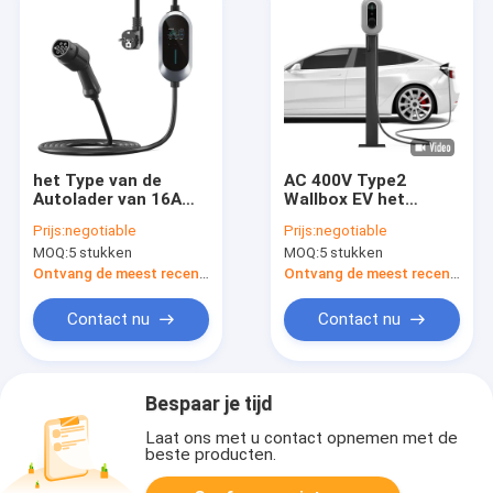
het Type van de
AC 400V Type2
Autolader van 16A
Wallbox EV het
3.84kw EV - 2 AC
Elektrische voertuig
Prijs:
negotiable
Prijs:
negotiable
230V NIVEAU 2 Reis
van de Autolader 8-
MOQ:
5 stukken
MOQ:
5 stukken
Draagbare Lader 5m
16A Regelbare het
Kabel
Laden Stapel In drie
Ontvang de meest recente Prijs
Ontvang de meest recente Prijs
stadia
Contact nu
Contact nu
Bespaar je tijd
Laat ons met u contact opnemen met de
beste producten.