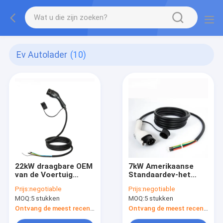
Ev Autolader
(10)
22kW draagbare OEM
7kW Amerikaanse
van de Voertuig
Standaardev-het
Ladende Kabel EV
Laden Kabelstop 32A
Prijs:
negotiable
Prijs:
negotiable
Enige de
Wit Koord, de
MOQ:
5 stukken
MOQ:
5 stukken
Stop32a/3phase van
Laderskabel van het
de Kanontype2 Lader
Type 1 Enige Kanon
Ontvang de meest recente Prijs
Ontvang de meest recente Prijs