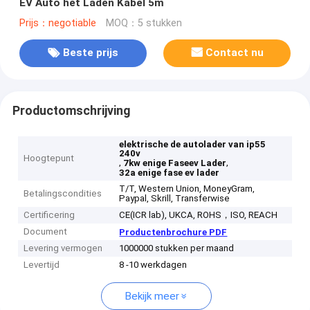
EV Auto het Laden Kabel 5m
Prijs：negotiable
MOQ：5 stukken
Beste prijs
Contact nu
Productomschrijving
elektrische de autolader van ip55
240v
Hoogtepunt
,
,
7kw enige Faseev Lader
32a enige fase ev lader
T/T, Western Union, MoneyGram,
Betalingscondities
Paypal, Skrill, Transferwise
Certificering
CE(ICR lab), UKCA, ROHS，ISO, REACH
Document
Productenbrochure PDF
Levering vermogen
1000000 stukken per maand
Levertijd
8 -10 werkdagen
Bekijk meer