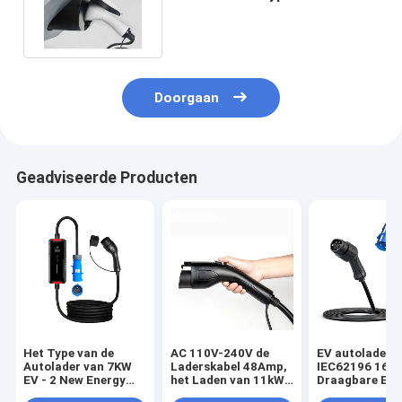
het Laden Kabel 5m
Doorgaan
Geadviseerde Producten
Het Type van de
AC 110V-240V de
EV autolader 
Autolader van 7KW
Laderskabel 48Amp,
IEC62196 16A
EV - 2 New Energy
het Laden van 11kW
Draagbare EV 
Voertuig het Laden
EV Kabeltype 1 van
Laden Post AC