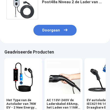
Post48a Niveau 2 de Lader van de
Elektrisch voertuigev Auto 1M
Hard-Wired
Doorgaan
Geadviseerde Producten
Het Type van de
AC 110V-240V de
EV autolader 
Autolader van 7KW
Laderskabel 48Amp,
IEC62196 16A
EV - 2 New Energy
het Laden van 11kW
Draagbare EV 