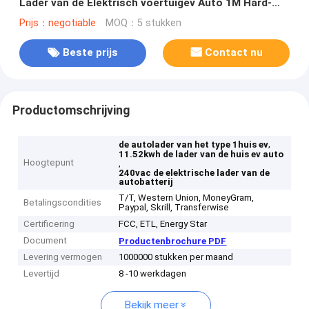
Lader van de Elektrisch voertuigev Auto 1M Hard-
Wired
Prijs：negotiable
MOQ：5 stukken
Beste prijs
Contact nu
Productomschrijving
,
de autolader van het type 1huis ev
11.52kwh de lader van de huis ev auto
Hoogtepunt
,
240vac de elektrische lader van de
autobatterij
T/T, Western Union, MoneyGram,
Betalingscondities
Paypal, Skrill, Transferwise
Certificering
FCC, ETL, Energy Star
Document
Productenbrochure PDF
Levering vermogen
1000000 stukken per maand
Levertijd
8 -10 werkdagen
Bekijk meer