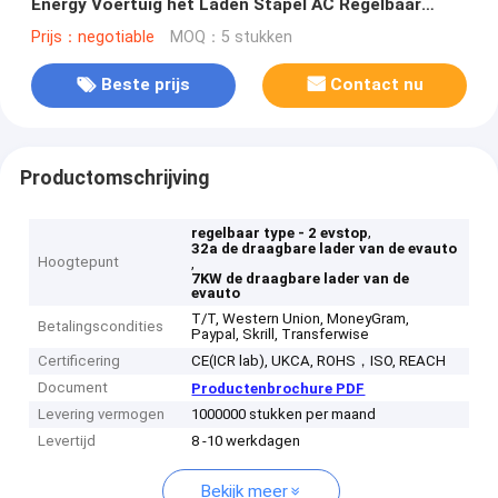
Energy Voertuig het Laden Stapel AC Regelbaar
Huisgebruik
Prijs：negotiable
MOQ：5 stukken
Beste prijs
Contact nu
Productomschrijving
,
regelbaar type - 2 evstop
32a de draagbare lader van de evauto
Hoogtepunt
,
7KW de draagbare lader van de
evauto
T/T, Western Union, MoneyGram,
Betalingscondities
Paypal, Skrill, Transferwise
Certificering
CE(ICR lab), UKCA, ROHS，ISO, REACH
Document
Productenbrochure PDF
Levering vermogen
1000000 stukken per maand
Levertijd
8 -10 werkdagen
Bekijk meer