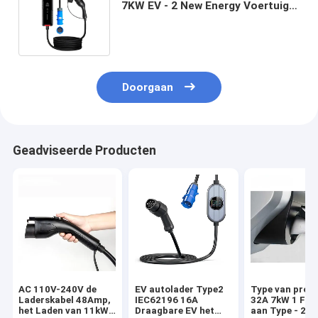
7KW EV - 2 New Energy Voertuig
het Laden Stapel AC Regelbaar
Huisgebruik
Doorgaan
Geadviseerde Producten
AC 110V-240V de
EV autolader Type2
Type van proje
Laderskabel 48Amp,
IEC62196 16A
32A 7kW 1 Fase
het Laden van 11kW
Draagbare EV het
aan Type - 2 E