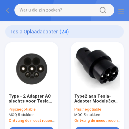
Tesla Oplaadadapter
(24)
Type - 2 Adapter AC
Type2 aan Tesla-
slechts voor Tesla
Adapter Models3xy
Model S 3 X-Y Last
Lader die Universele
Prijs:
negotiable
Prijs:
negotiable
op de EU-
Adapteroem laden
MOQ:
5 stukken
MOQ:
5 stukken
Compressor met
voor AC slechts 110-
IP55-Bescherming
250V
Ontvang de meest recente Prijs
Ontvang de meest recente Prijs