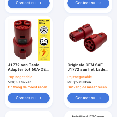
Contact nu
Contact nu
J1772 aan Tesla-
Originele OEM SAE
Adapter tot 60A-OEM
J1772 aan het Laden
Tesla Ladersadapter
van Tesla AC 250V
Prijs:
negotiable
Prijs:
negotiable
AC 250V 10KW
Ladersadapter voor
MOQ:
5 stukken
MOQ:
5 stukken
Model X-Y S 3
Ontvang de meest recente Prijs
Ontvang de meest recente Prijs
Contact nu
Contact nu