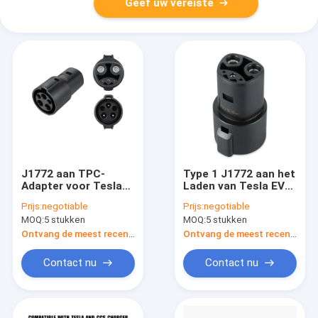
Geef uw vereiste
J1772 aan TPC-
Type 1 J1772 aan het
Adapter voor Tesla
Laden van Tesla EV
Model S 3 X-Y het
Adapter60a 250V AC
Prijs:
negotiable
Prijs:
negotiable
Laden van Tesla AC
Convertor voor
MOQ:
5 stukken
MOQ:
5 stukken
Adapter 250V 60A
Elektrisch
voertuigladers
Ontvang de meest recente Prijs
Ontvang de meest recente Prijs
Contact nu
Contact nu