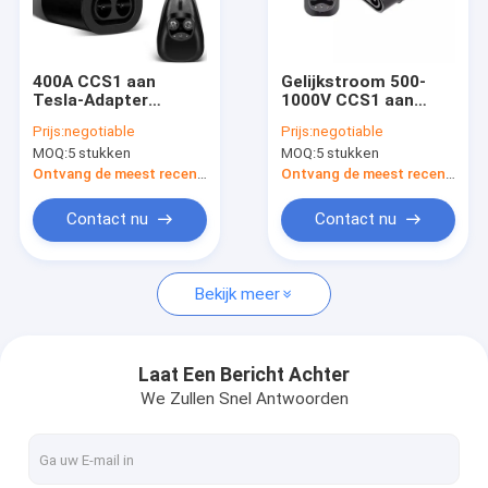
Ongeveer ons
Fabrieksreis
400A CCS1 aan
Gelijkstroom 500-
Tesla-Adapter
1000V CCS1 aan
Kwaliteitscontrole
gelijkstroom het
Tesla-de
Prijs:
negotiable
Prijs:
negotiable
Laden Adapter CCS
Ladersadapter van
MOQ:
5 stukken
MOQ:
5 stukken
Combo 1 aan TPC-
Adaptercombo voor
Verzoek om een Citaat
Convertor
Model 3 Y S X tot
Ontvang de meest recente Prijs
Ontvang de meest recente Prijs
175kw 400 Ampère
Contact nu
Contact nu
ev autolader
Bekijk meer
draagbare evlader
EV ladende Stapel
Laat Een Bericht Achter
We Zullen Snel Antwoorden
Tesla-reservedelen
Wallboxev Lader