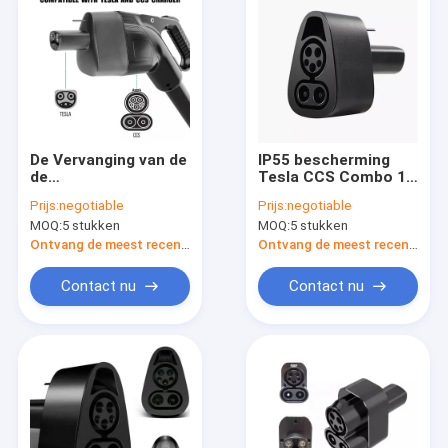
De Vervanging van de
IP55 bescherming
de
Tesla CCS Combo 1
Adaptercompressor
Adapter CCS1 aan
Prijs:
negotiable
Prijs:
negotiable
van 175KW CCS1
Tesla voor Model 3
MOQ:
5 stukken
MOQ:
5 stukken
voor Tesla Model
het Snelle Laden van
S/X/3/Y IP55 CCS
Y X van S 175KW
Ontvang de meest recente Prijs
Ontvang de meest recente Prijs
Combo 1 aan TPC-
het Laden Adapter
Contact nu
Contact nu
Huis
Producten
Video's