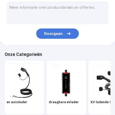
Type 1 het Laden Post
ev oplaadkabel
EV ladersadapter
Doorgaan
Tesla oplaadadapter
Navulbare Draagbare Krachtcentrale
Onze Categorieën
AC ev lader
EV snelle Lader
ev autolader
draagbare evlader
EV ladende Sta