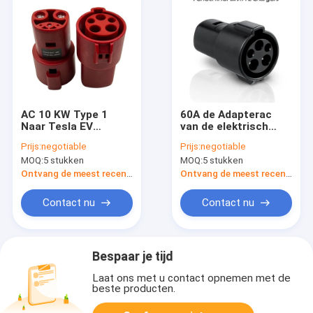
AC 10 KW Type 1
60A de Adapterac
Naar Tesla EV
van de elektrisch
Oplader Adapter SAE
voertuigcompressor
Prijs:
negotiable
Prijs:
negotiable
J1772 Naar Tesla
Schakelaartype 1 aan
MOQ:
5 stukken
MOQ:
5 stukken
Snel Opladen Adapter
de Autoadapter
60A
J1772 van Tesla EV
Ontvang de meest recente Prijs
Ontvang de meest recente Prijs
aan TPC
Contact nu
Contact nu
Bespaar je tijd
Laat ons met u contact opnemen met de
beste producten.