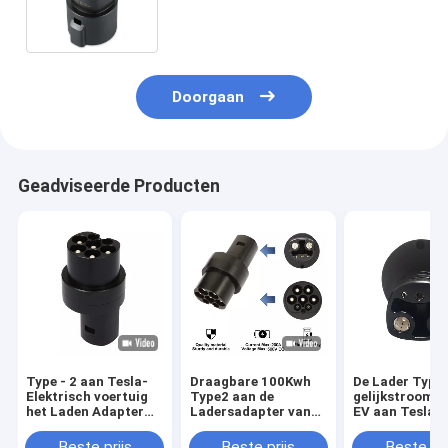
Convertor voor Elektrisch
voertuigladers
Doorgaan
Geadviseerde Producten
Type - 2 aan Tesla-
Draagbare 100Kwh
De Lader Type
Elektrisch voertuig
Type2 aan de
gelijkstroom 
het Laden Adapter
Ladersadapter van
EV aan Tesla-
gelijkstroom 500V
Tesla EV, de
Adapter 200A 
Tesla het Laden
Europese
Laden Schakel
Beste prijs
Beste prijs
Beste pri