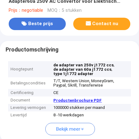
Adapter60a 250V AC Convertor voor Elektrisch
voertuigladers
Prijs：negotiable
MOQ：5 stukken
Beste prijs
Contact nu
Productomschrijving
,
de adapter van 250v j1772 ccs
Hoogtepunt
,
de adapter van 60a j1772 ccs
type 1j1772 adapter
T/T, Western Union, MoneyGram,
Betalingscondities
Paypal, Skrill, Transferwise
Certificering
CE
Document
Productenbrochure PDF
Levering vermogen
1000000 stukken per maand
Levertijd
8 -10 werkdagen
Bekijk meer