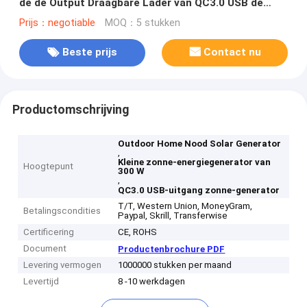
de de Output Draagbare Lader van QC3.0 USB de
Machtsbank voor Openluchthuisnoodsituatie
Prijs：negotiable
MOQ：5 stukken
Beste prijs
Contact nu
Productomschrijving
Outdoor Home Nood Solar Generator
,
Kleine zonne-energiegenerator van
Hoogtepunt
300 W
,
QC3.0 USB-uitgang zonne-generator
T/T, Western Union, MoneyGram,
Betalingscondities
Paypal, Skrill, Transferwise
Certificering
CE, ROHS
Document
Productenbrochure PDF
Levering vermogen
1000000 stukken per maand
Levertijd
8 -10 werkdagen