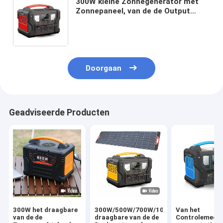
300W kleine Zonnegenerator met
Zonnepaneel, van de de Output
Draagbare Lader van QC3.0 USB de
Machtsbank voor
Openluchthuisnoodsituatie
Doorgaan
Geadviseerde Producten
300W het draagbare
300W/500W/700W/1000W
Van het
van de de
draagbare van de de
Controlemech