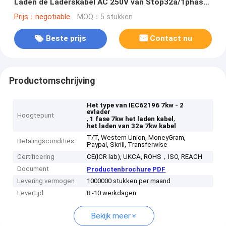
Laden de Laderskabel AC 250V van Stop32a/1phase
EV
Prijs：negotiable
MOQ：5 stukken
Beste prijs
Contact nu
Productomschrijving
Het type van IEC62196 7kw - 2
evlader
Hoogtepunt
,
,
1 fase 7kw het laden kabel
het laden van 32a 7kw kabel
T/T, Western Union, MoneyGram,
Betalingscondities
Paypal, Skrill, Transferwise
Certificering
CE(ICR lab), UKCA, ROHS，ISO, REACH
Document
Productenbrochure PDF
Levering vermogen
1000000 stukken per maand
Levertijd
8 -10 werkdagen
Bekijk meer