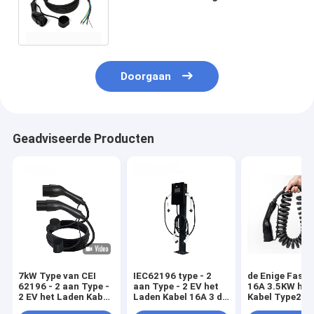
Laderskabel AC 250V van
Stop32a/1phase EV
Doorgaan
Geadviseerde Producten
7kW Type van CEI
IEC62196 type - 2
de Enige Fase 
62196 - 2 aan Type -
aan Type - 2 EV het
16A 3.5KW het
2 EV het Laden Kabel
Laden Kabel 16A 3 de
Kabel Type2 a
AC 250V Europa de
Autolader van
Type2-Kabel 5