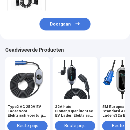
Poststop
Doorgaan
Geadviseerde Producten
Type2 AC 250V EV
32A huis
5M European
Lader voor
Binnen/Openluchtac
Standard AC E
Elektrisch voertuig
EV Lader, Elektrisch
Laders32a Ele
16A Adjusement
voertuig het Laden
voertuig het Sn
Huidige het Laden
Post Compatibel met
het Laden Stap
Beste prijs
Beste prijs
Beste pri
Stapel
Type - 2 EVs
Gebruiken