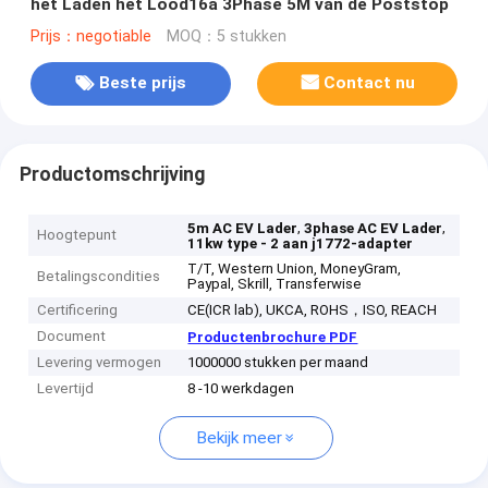
het Laden het Lood16a 3Phase 5M van de Poststop
Prijs：negotiable
MOQ：5 stukken
Beste prijs
Contact nu
Productomschrijving
,
,
5m AC EV Lader
3phase AC EV Lader
Hoogtepunt
11kw type - 2 aan j1772-adapter
T/T, Western Union, MoneyGram,
Betalingscondities
Paypal, Skrill, Transferwise
Certificering
CE(ICR lab), UKCA, ROHS，ISO, REACH
Document
Productenbrochure PDF
Levering vermogen
1000000 stukken per maand
Levertijd
8 -10 werkdagen
Bekijk meer