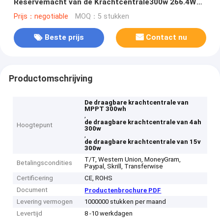
Reservemacht van de Krachtcentrale300w 266.4Wh
Batterij AC /DC/ Output Voor dubbel gebruik
Prijs：negotiable
MOQ：5 stukken
Beste prijs
Contact nu
Productomschrijving
De draagbare krachtcentrale van
MPPT 300wh
,
de draagbare krachtcentrale van 4ah
Hoogtepunt
300w
,
de draagbare krachtcentrale van 15v
300w
T/T, Western Union, MoneyGram,
Betalingscondities
Paypal, Skrill, Transferwise
Certificering
CE, ROHS
Document
Productenbrochure PDF
Levering vermogen
1000000 stukken per maand
Levertijd
8 -10 werkdagen