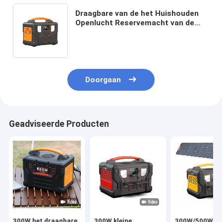
Draagbare van de het Huishouden
Openlucht Reservemacht van de
Krachtcentrale300w 266.4Wh
Batterij AC /DC/ Output Voor dubbel
gebruik
Doorgaan
Geadviseerde Producten
300W het draagbare
300W kleine
300W/500W/7