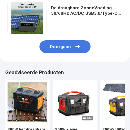
De draagbare ZonneVoeding
50/60Hz AC/DC USB3.0/Type-C
van de Krachtcentralegenerator
2304Wh
Doorgaan
Geadviseerde Producten
300W het draagbare
300W kleine
300W/500W/7