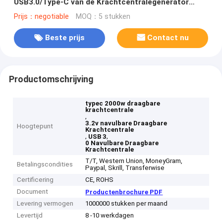
USB3.0/Type-C van de Krachtcentralegenerator
2304Wh
Prijs：negotiable
MOQ：5 stukken
Beste prijs
Contact nu
Productomschrijving
typec 2000w draagbare
krachtcentrale
,
3.2v navulbare Draagbare
Hoogtepunt
Krachtcentrale
,
,
USB 3
0 Navulbare Draagbare
Krachtcentrale
T/T, Western Union, MoneyGram,
Betalingscondities
Paypal, Skrill, Transferwise
Certificering
CE, ROHS
Document
Productenbrochure PDF
Levering vermogen
1000000 stukken per maand
Levertijd
8 -10 werkdagen