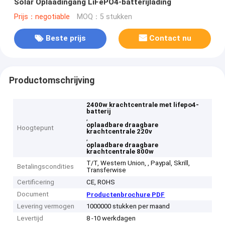
Solar Oplaadingang LiFePO4-batterijlading
Prijs：negotiable
MOQ：5 stukken
Beste prijs
Contact nu
Productomschrijving
2400w krachtcentrale met lifepo4-
batterij
,
oplaadbare draagbare
Hoogtepunt
krachtcentrale 220v
,
oplaadbare draagbare
krachtcentrale 800w
T/T, Western Union, , Paypal, Skrill,
Betalingscondities
Transferwise
Certificering
CE, ROHS
Document
Productenbrochure PDF
Levering vermogen
1000000 stukken per maand
Levertijd
8 -10 werkdagen