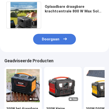
Oplaadbare draagbare
krachtcentrale 800 W Max Solar
Oplaadingang LiFePO4-
batterijlading
Doorgaan
Geadviseerde Producten
300W het draagbare
300W kleine
300W/500W/7