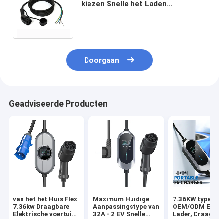
kiezen Snelle het Laden
Stop16a/3phase AC 480V de
Kabel van de Kanonev Lader uit
Doorgaan
Geadviseerde Producten
van het het Huis Flex
Maximum Huidige
7.36KW type - 
7.36kw Draagbare
Aanpassingstype van
OEM/ODM EV S
Elektrische voertuig
32A - 2 EV Snelle
Lader, Draagb