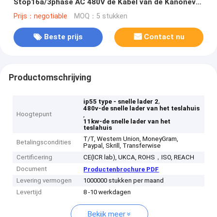
Stop16a/3phase AC 480V de Kabel van de Kanonev
Lader uit
Prijs：negotiable
MOQ：5 stukken
Beste prijs
Contact nu
Productomschrijving
,
ip55 type - snelle lader 2
480v-de snelle lader van het teslahuis
Hoogtepunt
,
11kw-de snelle lader van het
teslahuis
T/T, Western Union, MoneyGram,
Betalingscondities
Paypal, Skrill, Transferwise
Certificering
CE(ICR lab), UKCA, ROHS，ISO, REACH
Document
Productenbrochure PDF
Levering vermogen
1000000 stukken per maand
Levertijd
8 -10 werkdagen
Bekijk meer