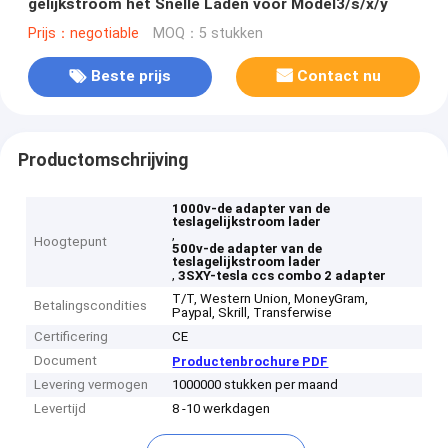
gelijkstroom het Snelle Laden voor Model3/s/x/y
Prijs：negotiable
MOQ：5 stukken
Beste prijs
Contact nu
Productomschrijving
1000v-de adapter van de
teslagelijkstroom lader
,
Hoogtepunt
500v-de adapter van de
teslagelijkstroom lader
,
3SXY-tesla ccs combo 2 adapter
T/T, Western Union, MoneyGram,
Betalingscondities
Paypal, Skrill, Transferwise
Certificering
CE
Document
Productenbrochure PDF
Levering vermogen
1000000 stukken per maand
Levertijd
8 -10 werkdagen