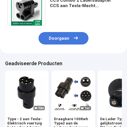
CCS Combo 2 Ladersadapter
CCS aan Tesla-Macht
gelijkstroom het Snelle Laden
voor Model3/s/x/y
Doorgaan
Geadviseerde Producten
Type - 2 aan Tesla-
Draagbare 100Kwh
De Lader Type
Elektrisch voertuig
Type2 aan de
gelijkstroom 