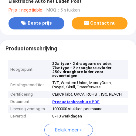
Elektrische Auto het Laden Post
Prijs：negotiable
MOQ：5 stukken
Beste prijs
Contact nu
Productomschrijving
,
32a type - 2 draagbare evlader
,
7kw type - 2 draagbare evlader
Hoogtepunt
250v draagbare lader voor
evvoertuigen
T/T, Western Union, MoneyGram,
Betalingscondities
Paypal, Skrill, Transferwise
Certificering
CE(ICR lab), UKCA, ROHS，ISO, REACH
Document
Productenbrochure PDF
Levering vermogen
1000000 stukken per maand
Levertijd
8 -10 werkdagen
Bekijk meer