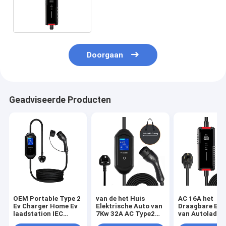
Elektrische Auto het Laden
Post
Doorgaan
Geadviseerde Producten
OEM Portable Type 2
van de het Huis
AC 16A het
Ev Charger Home Ev
Elektrische Auto van
Draagbare EV 
laadstation IEC
7Kw 32A AC Type2
van Autolader
62196 AC 200-250V
Draagbare EV het
- 2 EV het Lad