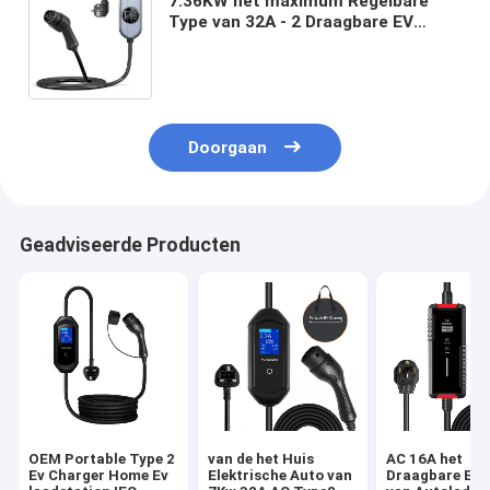
7.36KW het maximum Regelbare
Type van 32A - 2 Draagbare EV
Lader voor Elektrisch voertuig het
Laden Post met LCD het Scherm
Doorgaan
Geadviseerde Producten
OEM Portable Type 2
van de het Huis
AC 16A het
Ev Charger Home Ev
Elektrische Auto van
Draagbare EV 