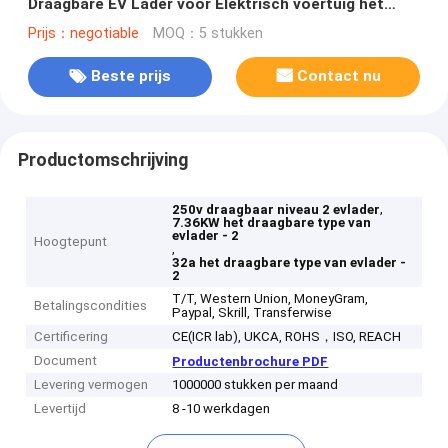
Draagbare EV Lader voor Elektrisch voertuig het
Laden Post met LCD het Scherm
Prijs：negotiable
MOQ：5 stukken
Beste prijs
Contact nu
Productomschrijving
,
250v draagbaar niveau 2 evlader
7.36KW het draagbare type van
evlader - 2
Hoogtepunt
,
32a het draagbare type van evlader -
2
T/T, Western Union, MoneyGram,
Betalingscondities
Paypal, Skrill, Transferwise
Certificering
CE(ICR lab), UKCA, ROHS，ISO, REACH
Document
Productenbrochure PDF
Levering vermogen
1000000 stukken per maand
Levertijd
8 -10 werkdagen